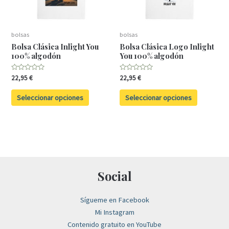
opciones
opciones
se
se
pueden
pueden
bolsas
bolsas
elegir
elegir
Bolsa Clásica Inlight You
Bolsa Clásica Logo Inlight
en
en
100% algodón
You 100% algodón
la
la
Valorado
Valorado
22,95
€
22,95
€
página
página
con
con
0
0
de
de
de
de
Seleccionar opciones
Seleccionar opciones
5
5
producto
producto
Social
Sígueme en Facebook
Mi Instagram
Contenido gratuito en YouTube